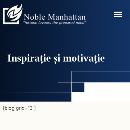
Inspirație și motivație
[blog grid="3"]