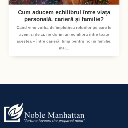
Cum aducem echilibrul între viața
personală, carieră și familie?
Când vine vorba de împletirea rolurilor pe care le
avem zi de zi, ne dorim un echilibru între toate
acestea – între carieră, timp pentru noi și familie,
mai...